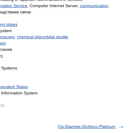
rmation
Service
,
Computer
Internet
Server
,
communication
редствами
связи
ent
states
system
troscopy
,
chemical
interorbital
shuttle
sor
мпании
em
Systems
pendent
States
Information
System
011
.
Cis-Diamine-Dichloro-Platinum