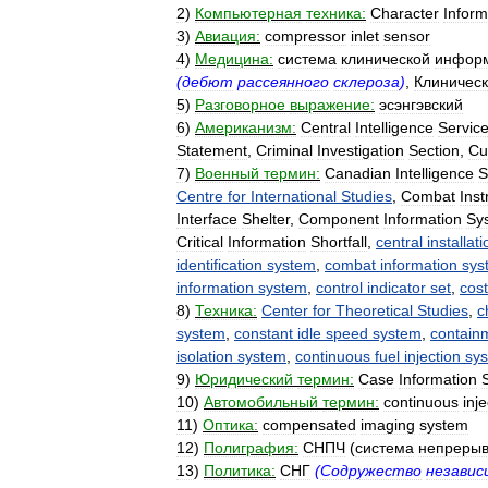
2
)
Компьютерная
техника:
Character
Inform
3
)
Авиация:
compressor
inlet
sensor
4
)
Медицина:
система
клинической
инфор
(
дебют
рассеянного
склероза
)
,
Клиничес
5
)
Разговорное
выражение:
эсэнгэвский
6
)
Американизм:
Central
Intelligence
Servic
Statement
,
Criminal
Investigation
Section
,
Cu
7
)
Военный
термин:
Canadian
Intelligence
S
Centre
for
International
Studies
,
Combat
Inst
Interface
Shelter
,
Component
Information
Sy
Critical
Information
Shortfall
,
central
installati
identification
system
,
combat
information
sys
information
system
,
control
indicator
set
,
cost
8
)
Техника:
Center
for
Theoretical
Studies
,
c
system
,
constant
idle
speed
system
,
contain
isolation
system
,
continuous
fuel
injection
sy
9
)
Юридический
термин:
Case
Information
10
)
Автомобильный
термин:
continuous
inj
11
)
Оптика:
compensated
imaging
system
12
)
Полиграфия:
СНПЧ
(
система
непреры
13
)
Политика:
СНГ
(
Содружество
независ