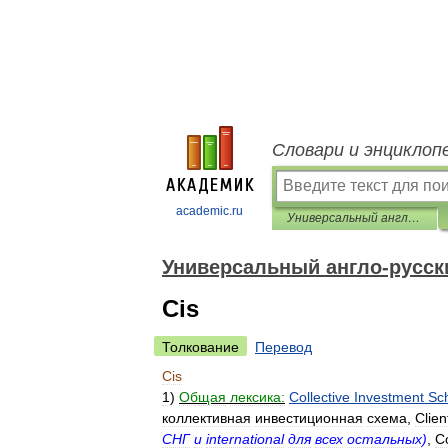
Словари и энциклоп
academic.ru
Универсальный англо-русский словарь
Универсальный англо-русск
Cis
Толкование
Перевод
Cis
1
)
Общая
лексика:
Collective
Investment
Sc
коллективная
инвестиционная
схема
,
Clien
СНГ
и
international
для
всех
остальных
)
,
C