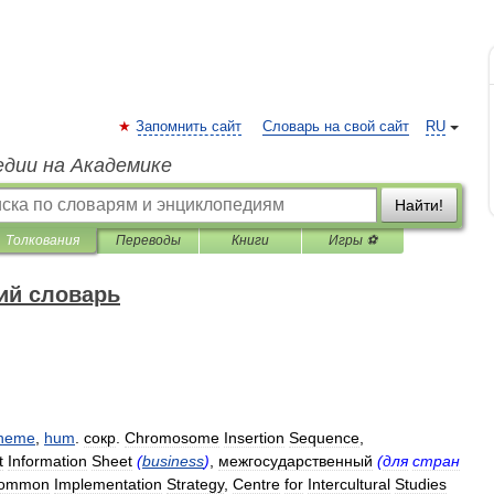
Запомнить сайт
Словарь на свой сайт
RU
едии на Академике
Найти!
Толкования
Переводы
Книги
Игры ⚽
ий словарь
heme
,
hum
.
сокр
.
Chromosome
Insertion
Sequence
,
t
Information
Sheet
(
business
)
,
межгосударственный
(
для
стран
ommon
Implementation
Strategy
,
Centre
for
Intercultural
Studies