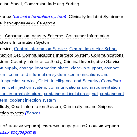
ation
Sheet
,
Conversion
Indexing
Sorting
мации
(
clinical
information
system
)
,
Clinically
Isolated
Syndrome
ки
Изолированный
Синдром
es
,
Construction
Industry
Scheme
,
Consumer
Information
stoms
Information
System
ervice
,
Central
Information
Service
,
Central
Instructor
School
,
ruction
Set
,
Communications
Intercept
System
,
Communications
stem
,
Country
Intelligence
Study
,
Criminal
Investigative
Service
,
on
supply
,
change
information
sheet
,
close
-
in
support
,
combat
tem
,
command
information
system
,
communications
and
inspection
service
,
Chief
,
Intelligence
and
Security
(
Canadian
)
hemical
injection
system
,
communications
and
instrumentation
ment
internal
structure
,
containment
isolation
signal
,
containment
stem
,
coolant
injection
system
Study
,
Court
Information
System
,
Criminally
Insane
Snipers
ection
system
(
Bosch
)
вной
подачи
чернил
),
система
непрерывной
подачи
чернил
имых
государств
)