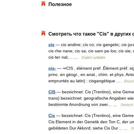
Полезное
Смотреть что такое "Cis" в других 
cis
— cis·andine; cis·co; cis·gangetic; cis·jur
cis·rhe·nane; cis·sa; cis·sam·pe·los; cis·sie; c
cis·ter·nal;… …
English syllables
cis-
— ⇒CIS , élément préf. Élément préf. sig
princ. en géogr., en anat., chim. et phys. Ant
empruntés au latin) : cisgangétique …
Encycl
CIS
— bezeichnet: Cis (Trentino), eine Gemein
trans) bezeichnet: geografische Angaben wie 
bestimmte Anordnung von zwei… …
Deutsch 
Cis
— bezeichnet: Cis (Trentino), eine Gemein
Cis Element in der Genetik den Ton C, der um
gebildeten Dur Akkord; siehe Cis Dur… …
D