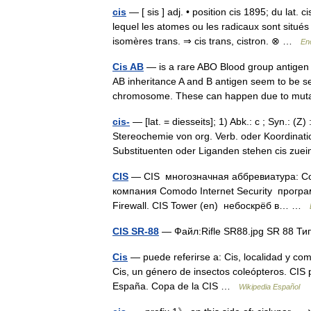
cis
— [ sis ] adj. • position cis 1895; du lat
lequel les atomes ou les radicaux sont situé
isomères trans. ⇒ cis trans, cistron. ⊗ …
En
Cis AB
— is a rare ABO Blood group antigen 
AB inheritance A and B antigen seem to be seg
chromosome. These can happen due to m
cis-
— [lat. = diesseits]; 1) Abk.: c ; Syn.: (
Stereochemie von org. Verb. oder Koordinat
Substituenten oder Liganden stehen cis z
CIS
— CIS многозначная аббревиатура: Co o
компания Comodo Internet Security прогр
Firewall. CIS Tower (en) небоскрёб в… …
CIS SR-88
— Файл:Rifle SR88.jpg SR 88 Т
Cis
— puede referirse a: Cis, localidad y com
Cis, un género de insectos coleópteros. CIS 
España. Copa de la CIS …
Wikipedia Español