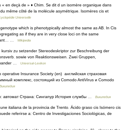
. cis « en deçà de » ♦ Chim. Se dit d un isomère organique dans
s du même côté de la molécule asymétrique. Isomères cis et
cyclopédie Universelle
genotype which is phenotypically almost the same as AB. In Cis
regating as if they are in very close loci on the same
utant… …
Wikipedia
Z) : kursiv zu setzender Stereodeskriptor zur Beschreibung der
ionsverb. sowie von Reaktionsweisen. Zwei Gruppen,
ueinander …
Universal-Lexikon
perative Insurance Society (en) английская страховая
аммный комплекс, состоящий из Comodo AntiVirus и Comodo
Википедия
ип: автомат Страна: Сингапур История службы …
Википедия
une italiana de la provincia de Trento. Ácido graso cis Isómero cis
puede referirse a: Centro de Investigaciones Sociológicas, de