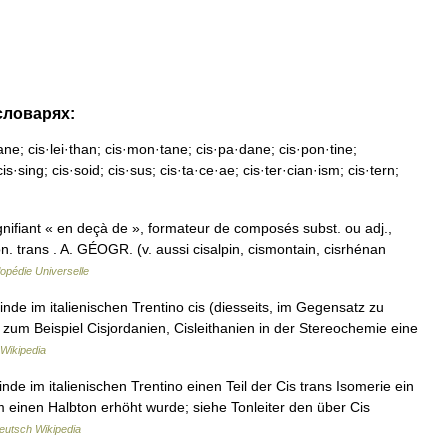
словарях:
ane; cis·lei·than; cis·mon·tane; cis·pa·dane; cis·pon·tine;
is·sing; cis·soid; cis·sus; cis·ta·ce·ae; cis·ter·cian·ism; cis·tern;
nifiant « en deçà de », formateur de composés subst. ou adj.,
on. trans . A. GÉOGR. (v. aussi cisalpin, cismontain, cisrhénan
opédie Universelle
de im italienischen Trentino cis (diesseits, im Gegensatz zu
zum Beispiel Cisjordanien, Cisleithanien in der Stereochemie eine
Wikipedia
de im italienischen Trentino einen Teil der Cis trans Isomerie ein
 einen Halbton erhöht wurde; siehe Tonleiter den über Cis
eutsch Wikipedia