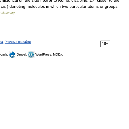
historical on the side nearer to Rome: cisalpine. 2》 closer to the
 cis ) denoting molecules in which two particular atoms or groups
 dictionary
ка
,
Реклама на сайте
18+
omla,
Drupal,
WordPress, MODx.