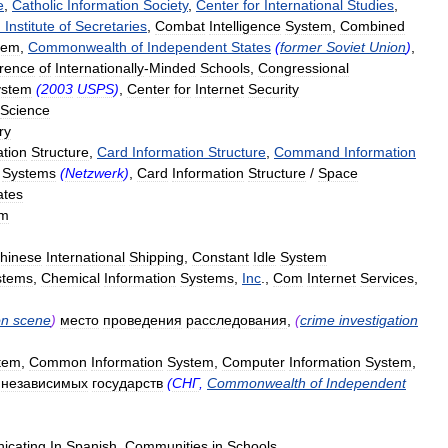
e
,
Catholic
Information
Society
,
Center
for
International
Studies
,
d
Institute
of
Secretaries
,
Combat
Intelligence
System
,
Combined
tem
,
Commonwealth
of
Independent
States
(
former
Soviet
Union
)
,
rence
of
Internationally
-
Minded
Schools
,
Congressional
ystem
(
2003
USPS
)
,
Center
for
Internet
Security
Science
ry
ation
Structure
,
Card
Information
Structure
,
Command
Information
Systems
(
Netzwerk
)
,
Card
Information
Structure
/
Space
ates
em
hinese
International
Shipping
,
Constant
Idle
System
stems
,
Chemical
Information
Systems
,
Inc
.,
Com
Internet
Services
,
on
scene
)
место
проведения
расследования
,
(
crime
investigation
tem
,
Common
Information
System
,
Computer
Information
System
,
независимых
государств
(
СНГ
,
Commonwealth
of
Independent
icating
In
Spanish
,
Communities
in
Schools