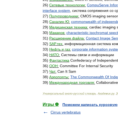
26
)
Сетевые
технологии:
CompuServe
Info
interface
system
,
система
сопряжения
со
с
27
)
Полупроводники:
CMOS
imaging
sensor
28
)
Сахалин
Ю:
commonwealth
of
independ
29
)
Медицинская
техника:
cardiac
imaging
30
)
Макаров:
characteristic
isochromat
spec
31
)
Расширение
файла:
Contact
Image
Sen
32
)
SAP
.
тех
.
информационная
система
ко
33
)
Нефть
и
газ:
corporate
information
syst
34
)
НАТО:
Системы
связи
и
информации
35
)
Фантастика
Confederacy
of
Independent
36
)
ООН:
Committee
For
Internal
Security
37
)
Чат:
Can
It
Sam
38
)
Аэропорты:
The
Commonwealth
Of
Inde
39
)
Международная
торговля:
Collaborative
Универсальный
англо
-
русский
словарь
.
Академик
.
ру
.
2
Игры ⚽
Поможем написать курсовую
Cirrus vertebratus