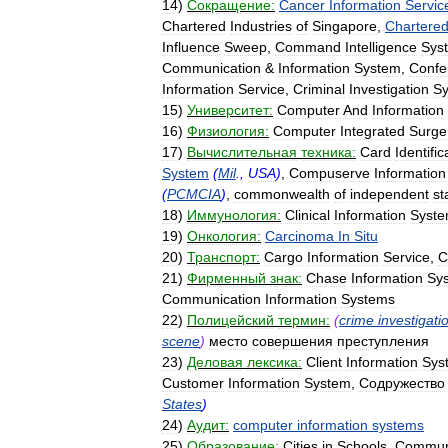
14
)
Сокращение:
Cancer
Information
Servic
Chartered
Industries
of
Singapore
,
Chartere
Influence
Sweep
,
Command
Intelligence
Sys
Communication
&
Information
System
,
Confe
Information
Service
,
Criminal
Investigation
S
15
)
Университет:
Computer
And
Information
16
)
Физиология:
Computer
Integrated
Surge
17
)
Вычислительная
техника:
Card
Identific
System
(
Mil
.,
USA
)
,
Compuserve
Information
(
PCMCIA
)
,
commonwealth
of
independent
st
18
)
Иммунология:
Clinical
Information
Syst
19
)
Онкология:
Carcinoma
In
Situ
20
)
Транспорт:
Cargo
Information
Service
,
C
21
)
Фирменный
знак:
Chase
Information
Sy
Communication
Information
Systems
22
)
Полицейский
термин:
(
crime
investigati
scene
)
место
совершения
преступления
23
)
Деловая
лексика:
Client
Information
Sys
Customer
Information
System
,
Содружество
States
)
24
)
Аудит:
computer
information
systems
25
)
Образование:
Cities
in
Schools
,
Commun